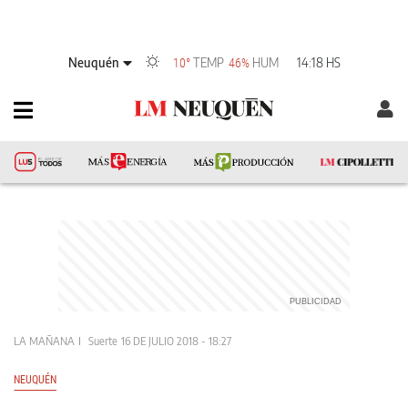
Neuquén
TEMP
HUM
14:18 HS
10°
46%
LA MAÑANA
Suerte
16 DE JULIO 2018 - 18:27
NEUQUÉN