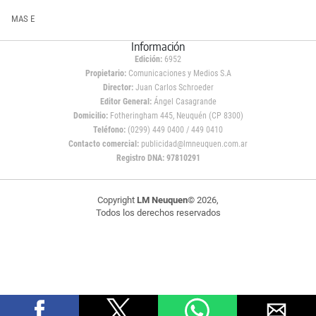
MAS E
Información
Edición:
6952
Propietario:
Comunicaciones y Medios S.A
Director:
Juan Carlos Schroeder
Editor General:
Ángel Casagrande
Domicilio:
Fotheringham 445, Neuquén (CP 8300)
Teléfono:
(0299) 449 0400 / 449 0410
Contacto comercial:
publicidad@lmneuquen.com.ar
Registro DNA: 97810291
Copyright
LM Neuquen
© 2026,
Todos los derechos reservados