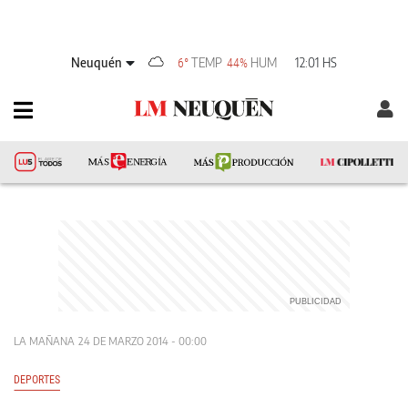
Neuquén
TEMP
HUM
12:01 HS
6°
44%
LA MAÑANA
24 DE MARZO 2014 - 00:00
DEPORTES