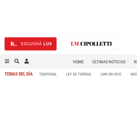
ESCUCHÁ
LU5
HOME
ÚLTIMAS NOTICIAS
N
NECROLÓGICAS
DEPORTES
TEMAS DEL DÍA
TEMPORAL
LEY DE TIERRAS
LMN EN VIVO
MÁS