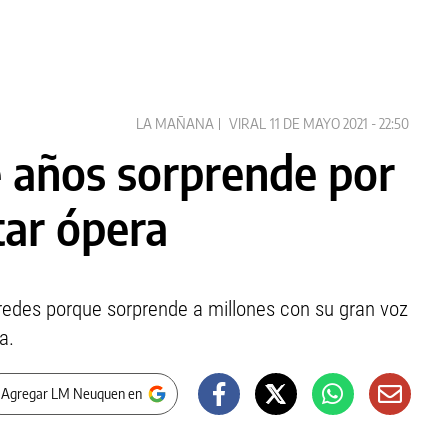
LA MAÑANA
VIRAL
11 DE MAYO 2021 - 22:50
te años sorprende por
tar ópera
s redes porque sorprende a millones con su gran voz
a.
 Agregar LM Neuquen en