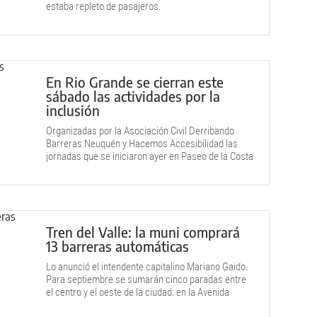
estaba repleto de pasajeros.
En Rio Grande se cierran este
sábado las actividades por la
inclusión
Organizadas por la Asociación Civil Derribando
Barreras Neuquén y Hacemos Accesibilidad las
jornadas que se iniciaron ayer en Paseo de la Costa
apuntan a generar conciencia hacia una plena
inclusión de las personas con discapacidad.
Tren del Valle: la muni comprará
13 barreras automáticas
Lo anunció el intendente capitalino Mariano Gaido.
Para septiembre se sumarán cinco paradas entre
el centro y el oeste de la ciudad: en la Avenida
Olascoaga, Ignacio Rivas, El Cholar, la Terminal de