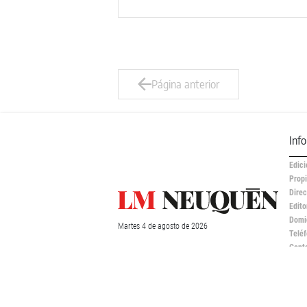
Página anterior
Inf
Edici
Propi
Direc
Edito
Domic
Martes
4 de
agosto
de 2026
Teléf
Cont
publ
Regi