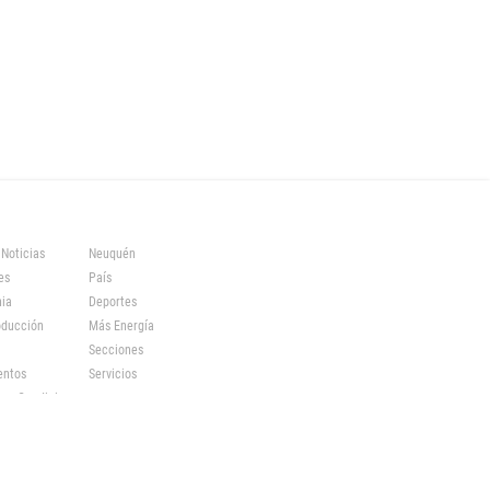
 Noticias
Neuquén
es
País
ia
Deportes
oducción
Más Energía
Secciones
entos
Servicios
s y Condiciones