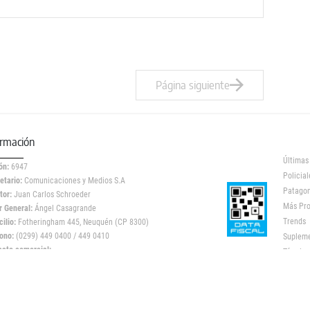
Ómnibus (ETON) y el aeropuerto.
Página siguiente
ormación
Últimas
ón:
6947
Policial
etario:
Comunicaciones y Medios S.A
Patagon
tor:
Juan Carlos Schroeder
Más Pr
r General:
Ángel Casagrande
Trends
ilio:
Fotheringham 445, Neuquén (CP 8300)
ono:
(0299) 449 0400 / 449 0410
Suplem
acto comercial:
Término
icidad@lmneuquen.com.ar
stro DNA: 97810291