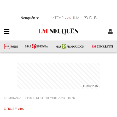
Neuquén
TEMP
HUM
23:15 HS
5°
92%
LA MAÑANA
Peso
19 DE SEPTIEMBRE 2024 - 14:26
CIENCIA Y VIDA