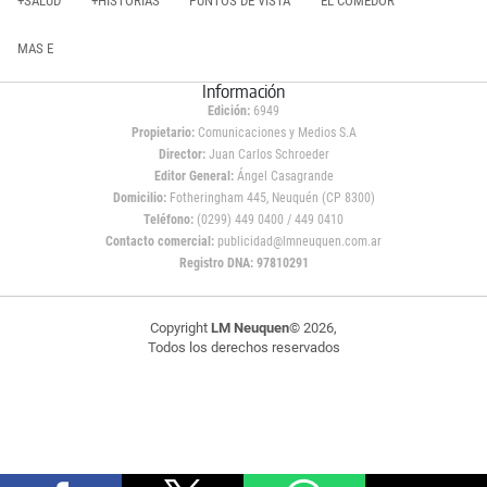
+SALUD
+HISTORIAS
PUNTOS DE VISTA
EL COMEDOR
MAS E
Información
Edición:
6949
Propietario:
Comunicaciones y Medios S.A
Director:
Juan Carlos Schroeder
Editor General:
Ángel Casagrande
Domicilio:
Fotheringham 445, Neuquén (CP 8300)
Teléfono:
(0299) 449 0400 / 449 0410
Contacto comercial:
publicidad@lmneuquen.com.ar
Registro DNA: 97810291
Copyright
LM Neuquen
© 2026,
Todos los derechos reservados