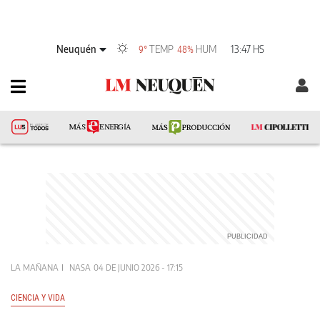
Neuquén
TEMP
HUM
13:47 HS
9°
48%
LA MAÑANA
NASA
04 DE JUNIO 2026 - 17:15
CIENCIA Y VIDA