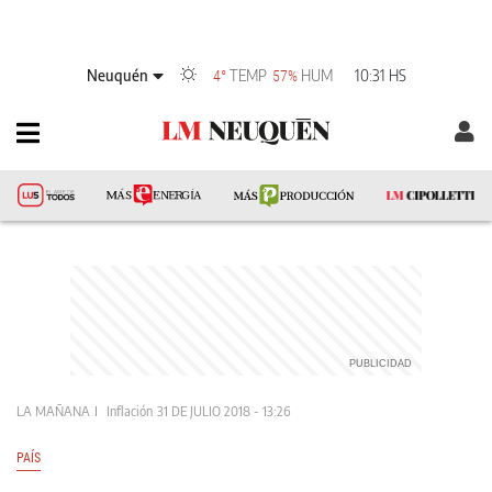
Neuquén
TEMP
HUM
10:31 HS
4°
57%
LA MAÑANA
Inflación
31 DE JULIO 2018 - 13:26
PAÍS