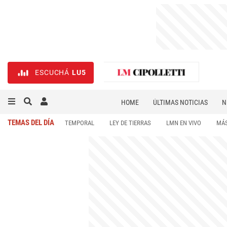
ESCUCHÁ
LU5
HOME
ÚLTIMAS NOTICIAS
N
NECROLÓGICAS
DEPORTES
TEMAS DEL DÍA
TEMPORAL
LEY DE TIERRAS
LMN EN VIVO
MÁS