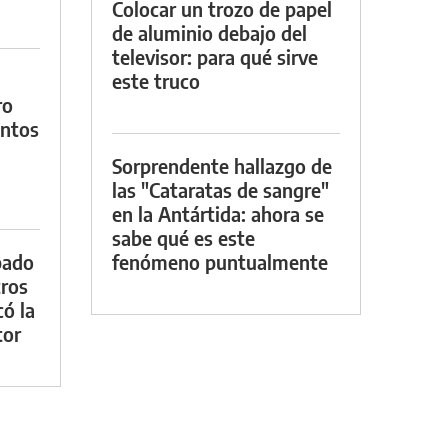
Colocar un trozo de papel
de aluminio debajo del
televisor: para qué sirve
este truco
ro
entos
Sorprendente hallazgo de
las "Cataratas de sangre"
en la Antártida: ahora se
sabe qué es este
bado
fenómeno puntualmente
tros
ó la
tor