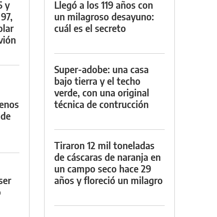
5 y
Llegó a los 119 años con
 97,
un milagroso desayuno:
olar
cuál es el secreto
vión
Super-adobe: una casa
bajo tierra y el techo
verde, con una original
menos
técnica de contrucción
 de
Tiraron 12 mil toneladas
de cáscaras de naranja en
un campo seco hace 29
ser
años y floreció un milagro
o