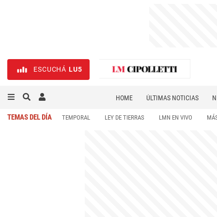
ESCUCHÁ
LU5
HOME
ÚLTIMAS NOTICIAS
N
NECROLÓGICAS
DEPORTES
TEMAS DEL DÍA
TEMPORAL
LEY DE TIERRAS
LMN EN VIVO
MÁS