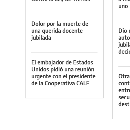
uno 
Dolor por la muerte de
una querida docente
Dio 
jubilada
auto
jubi
decid
El embajador de Estados
Unidos pidió una reunión
urgente con el presidente
Otra
de la Cooperativa CALF
contr
entr
secu
dest