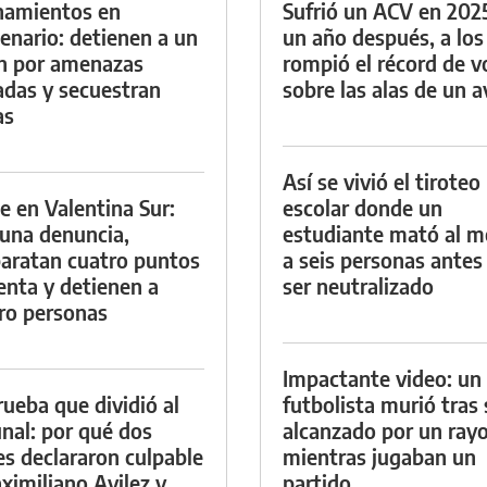
namientos en
Sufrió un ACV en 202
enario: detienen a un
un año después, a los
n por amenazas
rompió el récord de v
das y secuestran
sobre las alas de un a
as
Así se vivió el tiroteo
e en Valentina Sur:
escolar donde un
 una denuncia,
estudiante mató al 
aratan cuatro puntos
a seis personas antes
enta y detienen a
ser neutralizado
ro personas
Impactante video: un
rueba que dividió al
futbolista murió tras 
unal: por qué dos
alcanzado por un ray
es declararon culpable
mientras jugaban un
ximiliano Avilez y
partido