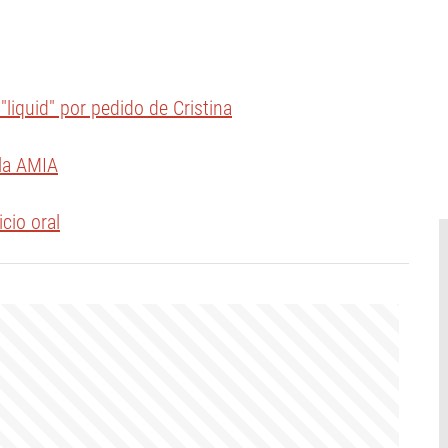
"liquid" por pedido de Cristina
 la AMIA
cio oral