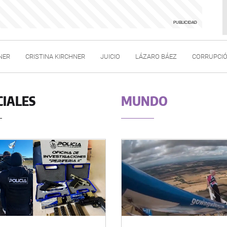
NER
CRISTINA KIRCHNER
JUICIO
LÁZARO BÁEZ
CORRUPCI
CIALES
MUNDO