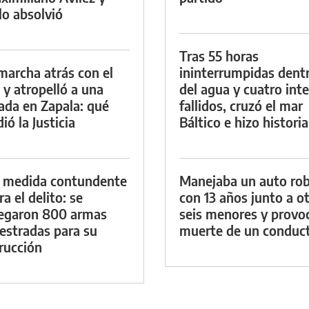
lo absolvió
Tras 55 horas
marcha atrás con el
ininterrumpidas dent
 y atropelló a una
del agua y cuatro int
lada en Zapala: qué
fallidos, cruzó el mar
ió la Justicia
Báltico e hizo historia
 medida contundente
Manejaba un auto ro
a el delito: se
con 13 años junto a o
egaron 800 armas
seis menores y provoc
estradas para su
muerte de un conduc
rucción