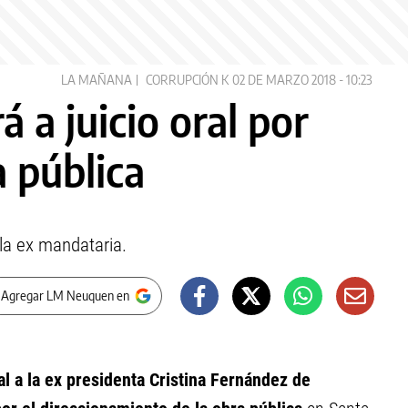
LA MAÑANA
CORRUPCIÓN K
02 DE MARZO 2018 - 10:23
á a juicio oral por
 pública
a la ex mandataria.
 Agregar LM Neuquen en
ral a la ex presidenta Cristina Fernández de