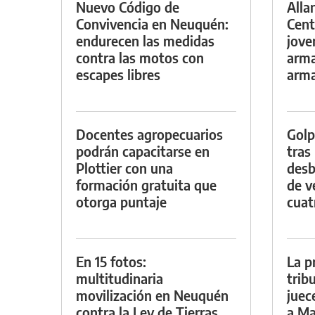
Nuevo Código de
Alla
Convivencia en Neuquén:
Cent
endurecen las medidas
jove
contra las motos con
arma
escapes libres
arm
Docentes agropecuarios
Golp
podrán capacitarse en
tras
Plottier con una
desb
formación gratuita que
de v
otorga puntaje
cuat
En 15 fotos:
La p
multitudinaria
trib
movilización en Neuquén
juec
contra la Ley de Tierras
a Ma