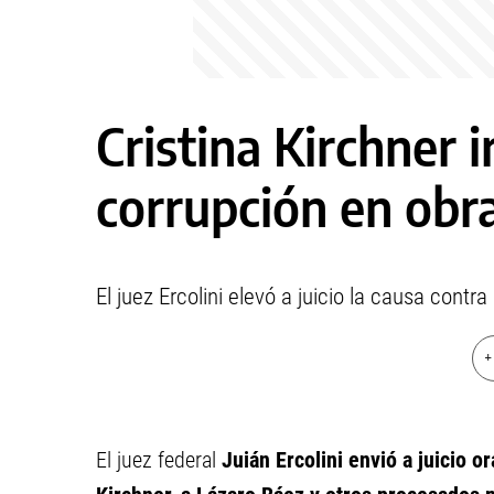
Cristina Kirchner ir
corrupción en obra
El juez Ercolini elevó a juicio la causa contr
+
El juez federal
Juián Ercolini envió a juicio o