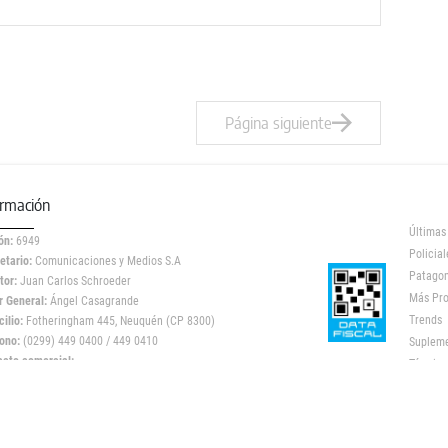
Página siguiente
ormación
Últimas
ón:
6949
Policial
etario:
Comunicaciones y Medios S.A
Patagon
tor:
Juan Carlos Schroeder
Más Pr
r General:
Ángel Casagrande
Trends
ilio:
Fotheringham 445, Neuquén (CP 8300)
ono:
(0299) 449 0400 / 449 0410
Suplem
acto comercial:
Término
icidad@lmneuquen.com.ar
stro DNA: 97810291