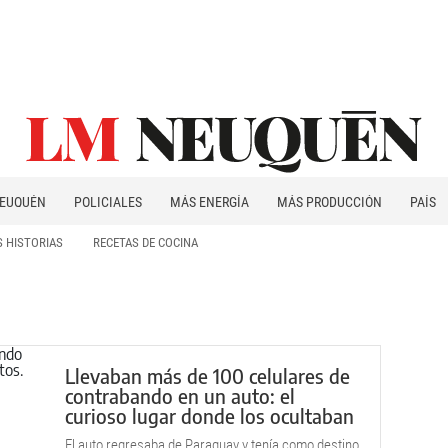
EUQUÉN
POLICIALES
MÁS ENERGÍA
MÁS PRODUCCIÓN
PAÍS
PATAGONIA
 HISTORIAS
RECETAS DE COCINA
Llevaban más de 100 celulares de
contrabando en un auto: el
curioso lugar donde los ocultaban
El auto regresaba de Paraguay y tenía como destino