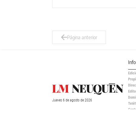
Página anterior
Inf
Edici
Propi
Direc
Edito
Domic
Jueves
6 de
agosto
de 2026
Teléf
Cont
publ
Regi