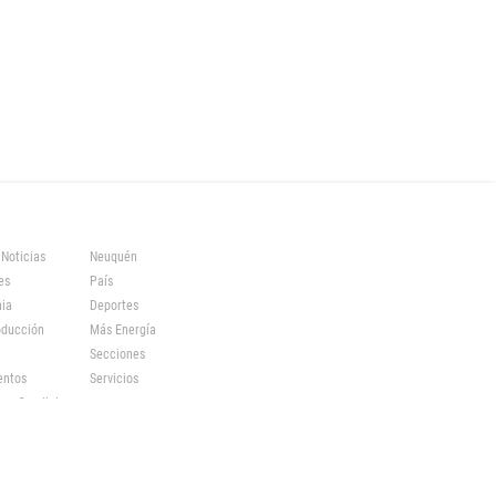
 Noticias
Neuquén
es
País
ia
Deportes
oducción
Más Energía
Secciones
entos
Servicios
s y Condiciones