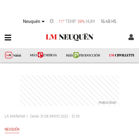
Neuquén
TEMP
HUM
16:48 HS
11°
39%
LA MAÑANA
Oeste
31 DE MAYO 2022 - 12:59
NEUQUÉN