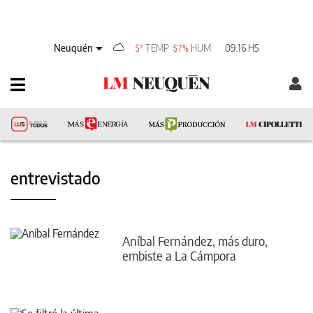
Neuquén
TEMP
HUM
09:16 HS
5°
57%
entrevistado
Aníbal Fernández, más duro,
embiste a La Cámpora