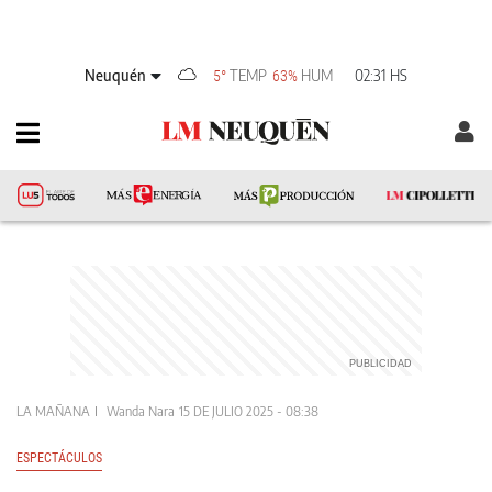
Neuquén
TEMP
HUM
02:31 HS
5°
63%
LA MAÑANA
Wanda Nara
15 DE JULIO 2025 - 08:38
ESPECTÁCULOS