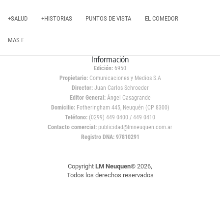
+SALUD
+HISTORIAS
PUNTOS DE VISTA
EL COMEDOR
MAS E
Información
Edición:
6950
Propietario:
Comunicaciones y Medios S.A
Director:
Juan Carlos Schroeder
Editor General:
Ángel Casagrande
Domicilio:
Fotheringham 445, Neuquén (CP 8300)
Teléfono:
(0299) 449 0400 / 449 0410
Contacto comercial:
publicidad@lmneuquen.com.ar
Registro DNA: 97810291
Copyright
LM Neuquen
© 2026,
Todos los derechos reservados