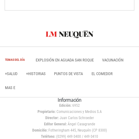
EXPLOSIÓN EN AGUADA SAN ROQUE
VACUNACIÓN
TEMAS DEL DÍA
+SALUD
+HISTORIAS
PUNTOS DE VISTA
EL COMEDOR
MAS E
Información
Edición:
6952
Propietario:
Comunicaciones y Medios S.A
Director:
Juan Carlos Schroeder
Editor General:
Ángel Casagrande
Domicilio:
Fotheringham 445, Neuquén (CP 8300)
Teléfono:
(0299) 449 0400 / 449 0410