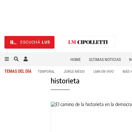
ESCUCHÁ
LU5
HOME
ÚLTIMAS NOTICIAS
N
NECROLÓGICAS
DEPORTES
TEMAS DEL DÍA
TEMPORAL
JORGE MESSI
LMN EN VIVO
MÁS 
historieta