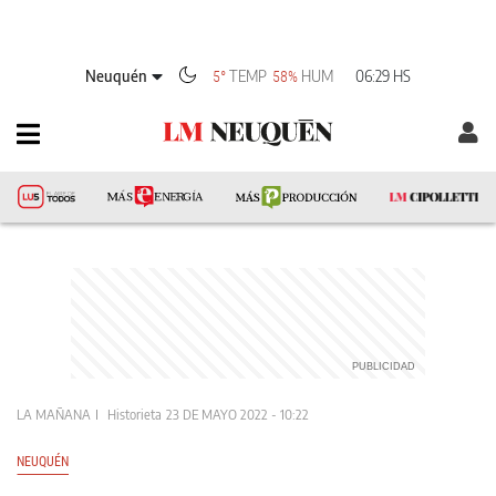
Neuquén
TEMP
HUM
06:29 HS
5°
58%
LA MAÑANA
Historieta
23 DE MAYO 2022 - 10:22
NEUQUÉN