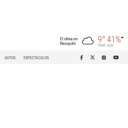
9°
41%
El clima en
Neuquén
TEMP
HUM
AUTOS
ESPECTÁCULOS