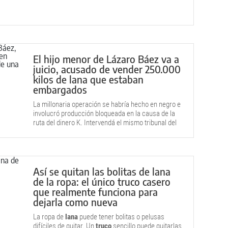
lana y tierras.
El hijo menor de Lázaro Báez va a
juicio, acusado de vender 250.000
kilos de lana que estaban
embargados
La millonaria operación se habría hecho en negro e
involucró producción bloqueada en la causa de la
ruta del dinero K. Intervendá el mismo tribunal del
caso Hotesur.
Así se quitan las bolitas de lana
de la ropa: el único truco casero
que realmente funciona para
dejarla como nueva
La ropa de
lana
puede tener bolitas o pelusas
difíciles de quitar. Un
truco
sencillo puede quitarlas