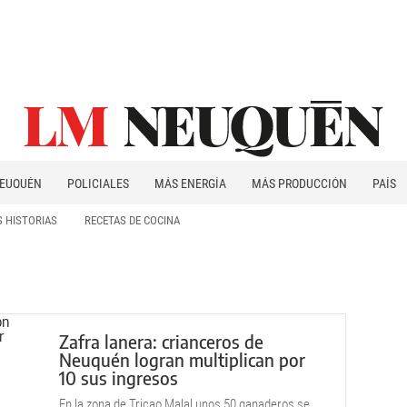
EUQUÉN
POLICIALES
MÁS ENERGÍA
MÁS PRODUCCIÓN
PAÍS
PATAGONIA
 HISTORIAS
RECETAS DE COCINA
Zafra lanera: crianceros de
Neuquén logran multiplican por
10 sus ingresos
En la zona de Tricao Malal unos 50 ganaderos se