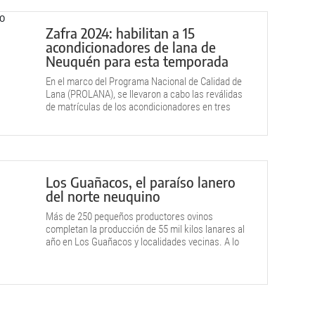
Zafra 2024: habilitan a 15
acondicionadores de lana de
Neuquén para esta temporada
En el marco del Programa Nacional de Calidad de
Lana (PROLANA), se llevaron a cabo las reválidas
de matrículas de los acondicionadores en tres
localidades neuquinas: Andacollo, Aluminé y
Zapala. De este modo, fueron habilitados 15
personas para la zafra actual.
Los Guañacos, el paraíso lanero
del norte neuquino
Más de 250 pequeños productores ovinos
completan la producción de 55 mil kilos lanares al
año en Los Guañacos y localidades vecinas. A lo
largo de 40 años de actividad lanera, han tenido
altos y bajos en la producción. Sin embargo,
siempre han sabido salir a flote.