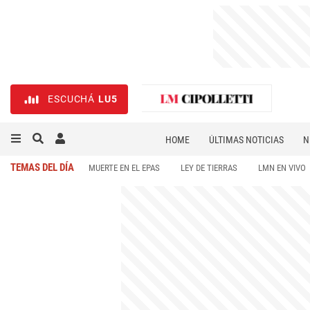
ESCUCHÁ
LU5
HOME
ÚLTIMAS NOTICIAS
N
NECROLÓGICAS
DEPORTES
TEMAS DEL DÍA
MUERTE EN EL EPAS
LEY DE TIERRAS
LMN EN VIVO