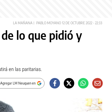
LA MAÑANA
PABLO MOYANO
12 DE OCTUBRE 2022 - 22:33
de lo que pidió y
irá en las paritarias.
 Agregar LM Neuquen en