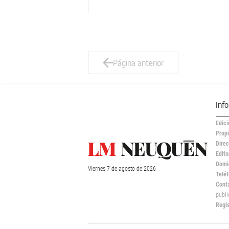
Página anterior
Inf
Edici
Propi
Direc
Edito
Domic
Viernes
7 de
agosto
de 2026
Teléf
Cont
publ
Regi