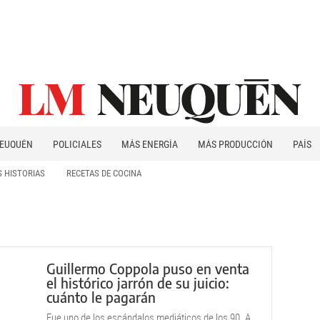
EUQUÉN
POLICIALES
MÁS ENERGÍA
MÁS PRODUCCIÓN
PAÍS
PATAGONIA
 HISTORIAS
RECETAS DE COCINA
Guillermo Coppola puso en venta
el histórico jarrón de su juicio:
cuánto le pagarán
Fue uno de los escándalos mediáticos de los 90. A