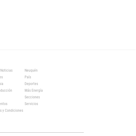
 Noticias
Neuquén
es
País
ia
Deportes
oducción
Más Energía
Secciones
entos
Servicios
s y Condiciones