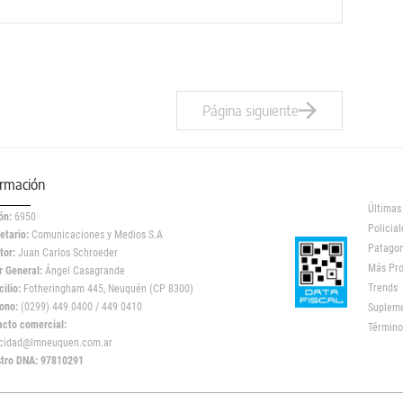
Página siguiente
ormación
Últimas
ón:
6950
Policial
etario:
Comunicaciones y Medios S.A
Patagon
tor:
Juan Carlos Schroeder
Más Pr
r General:
Ángel Casagrande
Trends
ilio:
Fotheringham 445, Neuquén (CP 8300)
ono:
(0299) 449 0400 / 449 0410
Suplem
acto comercial:
Término
icidad@lmneuquen.com.ar
stro DNA: 97810291