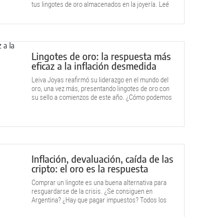
tus lingotes de oro almacenados en la joyería. Leé
la nota y enterate de cómo funciona.
Lingotes de oro: la respuesta más
eficaz a la inflación desmedida
Leiva Joyas reafirmó su liderazgo en el mundo del
oro, una vez más, presentando lingotes de oro con
su sello a comienzos de este año. ¿Cómo podemos
obtenerlos?
Inflación, devaluación, caída de las
cripto: el oro es la respuesta
Comprar un lingote es una buena alternativa para
resguardarse de la crisis. ¿Se consiguen en
Argentina? ¿Hay que pagar impuestos? Todos los
detalles para comenzar a invertir.