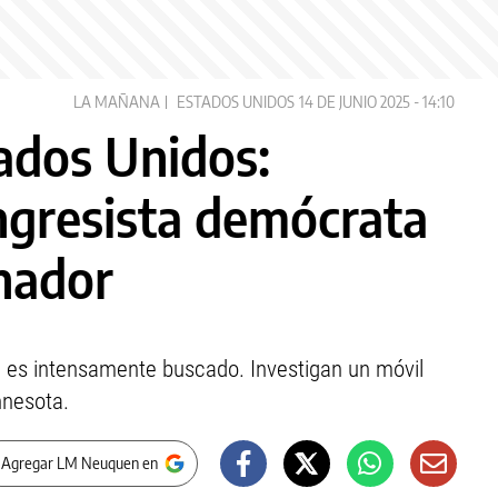
LA MAÑANA
ESTADOS UNIDOS
14 DE JUNIO 2025 - 14:10
ados Unidos:
ngresista demócrata
enador
a es intensamente buscado. Investigan un móvil
nnesota.
 Agregar LM Neuquen en