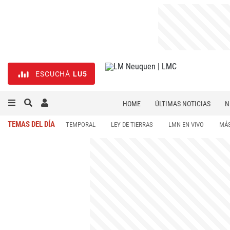
ESCUCHÁ
LU5
HOME
ÚLTIMAS NOTICIAS
N
NECROLÓGICAS
DEPORTES
TEMAS DEL DÍA
TEMPORAL
LEY DE TIERRAS
LMN EN VIVO
MÁS