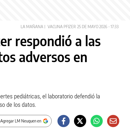
LA MAÑANA
VACUNA PFIZER
25 DE MAYO 2026 - 17:33
er respondió a las
ctos adversos en
tes pediátricas, el laboratorio defendió la
so de los datos.
 Agregar LM Neuquen en