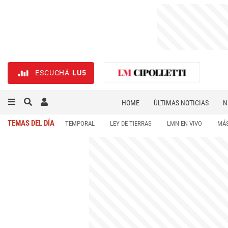
ESCUCHÁ
LU5
HOME
ÚLTIMAS NOTICIAS
N
NECROLÓGICAS
DEPORTES
TEMAS DEL DÍA
TEMPORAL
LEY DE TIERRAS
LMN EN VIVO
MÁS