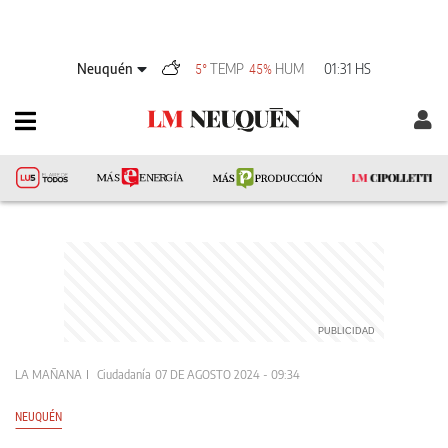
Neuquén
TEMP
HUM
01:31 HS
5°
45%
LA MAÑANA
Ciudadanía
07 DE AGOSTO 2024 - 09:34
NEUQUÉN