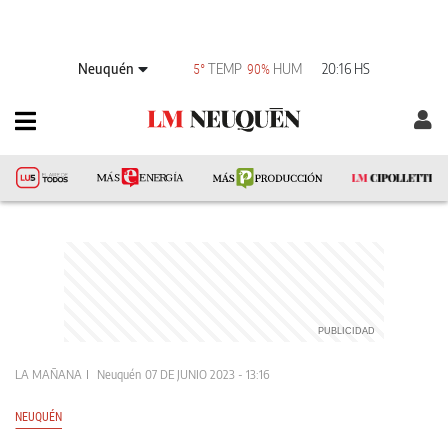
Neuquén
TEMP
HUM
20:16 HS
5°
90%
LA MAÑANA
Neuquén
07 DE JUNIO 2023 - 13:16
NEUQUÉN