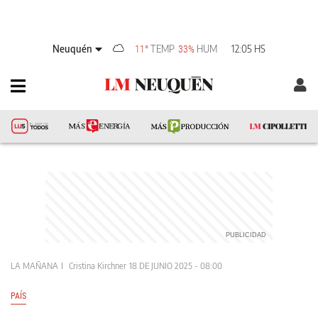
Neuquén
TEMP
HUM
12:05 HS
11°
33%
LA MAÑANA
Cristina Kirchner
18 DE JUNIO 2025 - 08:00
PAÍS