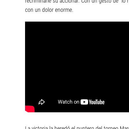
recriminarle su accionar. Con un gesto de "lo
con un dolor enorme.
La victoria la heredó el puntero del torneo Ma