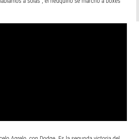
 hablamos a solas", el neuquino se marchó a boxes
rcelo Agrelo, con Dodge. Es la segunda victoria del