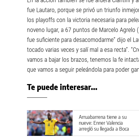
En la acción también se fue afuera Ciantini y
fue Lautaro, porque se privó un triunfo inmejor
los playoffs con la victoria necesaria para pel
noveno lugar, a 67 puntos de Marcelo Agrelo (D
fue suficiente para desacomodarme” dijo el Lau
tocado varias veces y salí mal a esa recta”. 
vamos a bajar los brazos, tenemos la fe inta
que vamos a seguir peleándola para poder gana
Te puede interesar...
Arruabarrena tiene a su
nueve: Enner Valencia
arregló su llegada a Boca