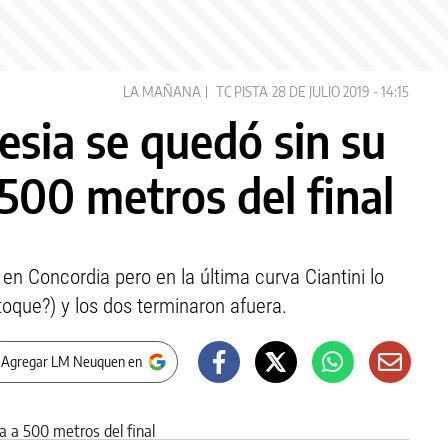
LA MAÑANA
TC PISTA
28 DE JULIO 2019 - 14:15
lesia se quedó sin su
 500 metros del final
 en Concordia pero en la última curva Ciantini lo
oque?) y los dos terminaron afuera.
 Agregar LM Neuquen en