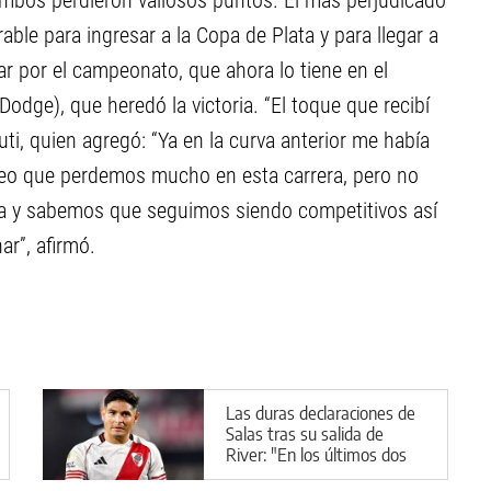
 ambos perdieron valiosos puntos. El más perjudicado
able para ingresar a la Copa de Plata y para llegar a
ear por el campeonato, que ahora lo tiene en el
odge), que heredó la victoria. “El toque que recibí
ti, quien agregó: “Ya en la curva anterior me había
“Creo que perdemos mucho en esta carrera, pero no
cta y sabemos que seguimos siendo competitivos así
r”, afirmó.
Las duras declaraciones de
Salas tras su salida de
River: "En los últimos dos
meses no me sentí jugador"