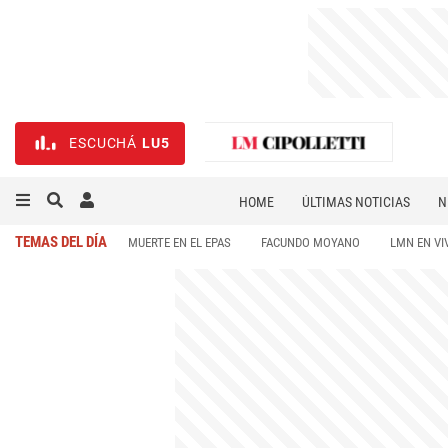
ESCUCHÁ
LU5
HOME
ÚLTIMAS NOTICIAS
N
NECROLÓGICAS
DEPORTES
TEMAS DEL DÍA
MUERTE EN EL EPAS
FACUNDO MOYANO
LMN EN VI