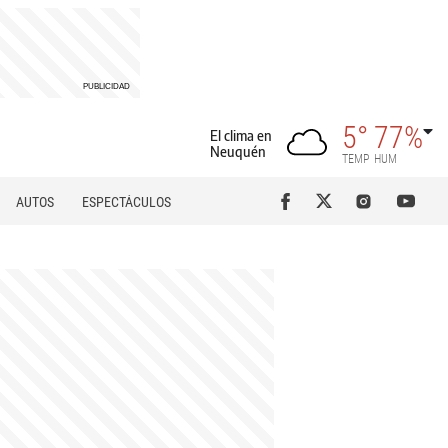
5°
77%
El clima en
Neuquén
TEMP
HUM
AUTOS
ESPECTÁCULOS