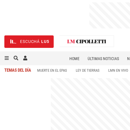
ESCUCHÁ
LU5
HOME
ÚLTIMAS NOTICIAS
N
NECROLÓGICAS
DEPORTES
TEMAS DEL DÍA
MUERTE EN EL EPAS
LEY DE TIERRAS
LMN EN VIVO