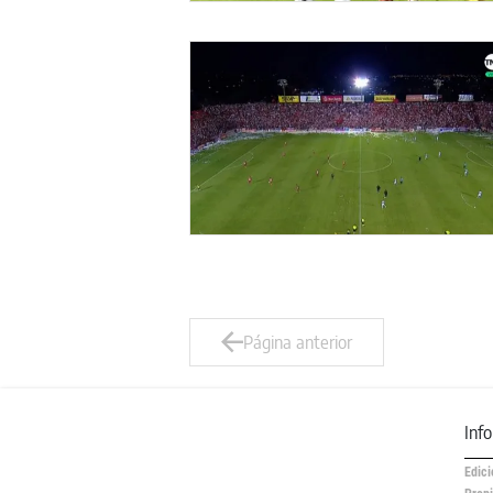
Página anterior
Inf
Edici