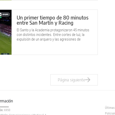
Un primer tiempo de 80 minutos
entre San Martín y Racing
El Santo y la Academia protagonizaron 45 minutos
con distintos incidentes. Entre cortes de luz, la
expulsión de un arquero y las agresiones de
hinchas a jugadores, intentaron jugar al fútbol.
Página siguiente
ormación
Últimas
ón:
6950
Policial