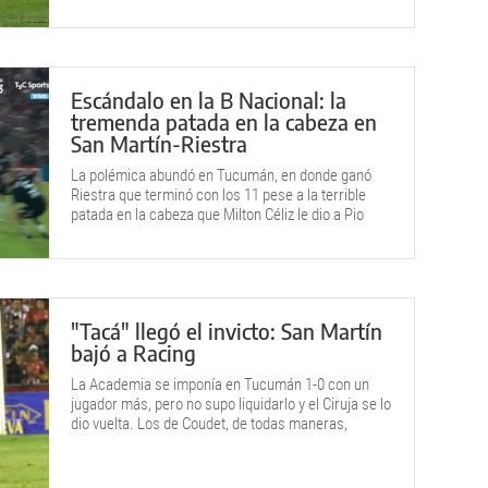
Escándalo en la B Nacional: la
tremenda patada en la cabeza en
San Martín-Riestra
La polémica abundó en Tucumán, en donde ganó
Riestra que terminó con los 11 pese a la terrible
patada en la cabeza que Milton Céliz le dio a Pio
Bonacci.
"Tacá" llegó el invicto: San Martín
bajó a Racing
La Academia se imponía en Tucumán 1-0 con un
jugador más, pero no supo liquidarlo y el Ciruja se lo
dio vuelta. Los de Coudet, de todas maneras,
permanecen en la cima de la SuperlIga.