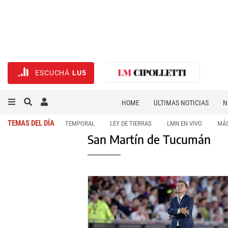
ESCUCHÁ
LU5
HOME
ÚLTIMAS NOTICIAS
N
NECROLÓGICAS
DEPORTES
TEMAS DEL DÍA
TEMPORAL
LEY DE TIERRAS
LMN EN VIVO
MÁS
San Martín de Tucumán