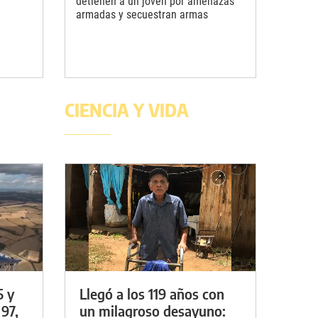
detienen a un joven por amenazas
armadas y secuestran armas
CIENCIA Y VIDA
5 y
Llegó a los 119 años con
 97,
un milagroso desayuno: