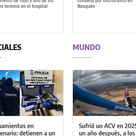
intento de robo y uno de los
condena por microtráfico en
es terminó en el hospital
Neuquén
CIALES
MUNDO
namientos en
Sufrió un ACV en 202
enario: detienen a un
un año después, a los