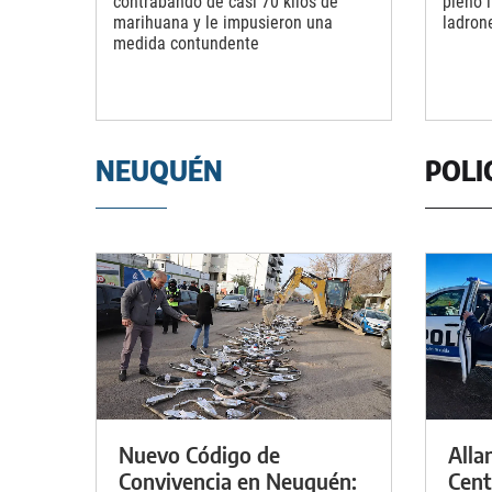
contrabando de casi 70 kilos de
pleno 
marihuana y le impusieron una
ladron
medida contundente
NEUQUÉN
POLI
Nuevo Código de
Alla
Convivencia en Neuquén:
Cent