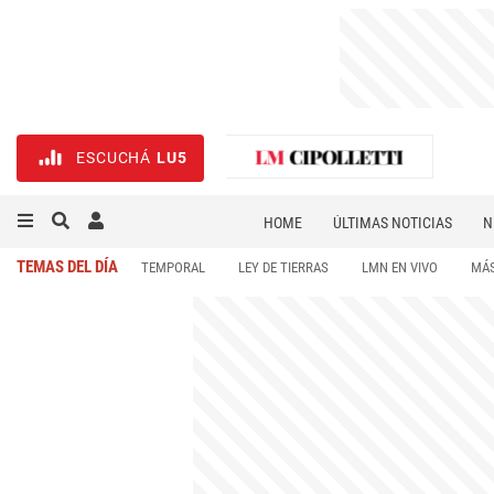
ESCUCHÁ
LU5
HOME
ÚLTIMAS NOTICIAS
N
NECROLÓGICAS
DEPORTES
TEMAS DEL DÍA
TEMPORAL
LEY DE TIERRAS
LMN EN VIVO
MÁS