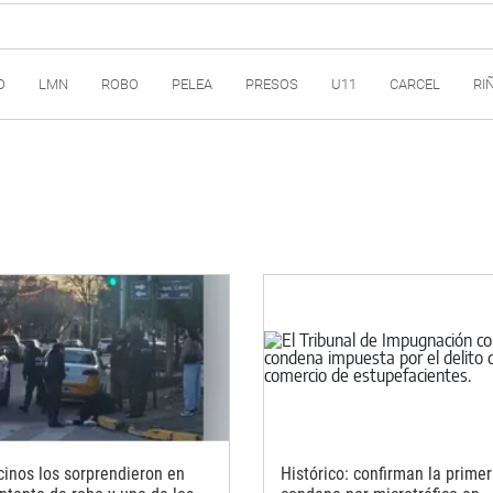
O
LMN
ROBO
PELEA
PRESOS
U11
CARCEL
RI
cinos los sorprendieron en
Histórico: confirman la prime