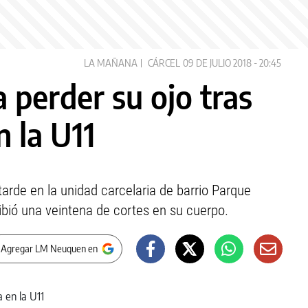
LA MAÑANA
CÁRCEL
09 DE JULIO 2018 - 20:45
 perder su ojo tras
 la U11
 tarde en la unidad carcelaria de barrio Parque
cibió una veintena de cortes en su cuerpo.
 Agregar LM Neuquen en