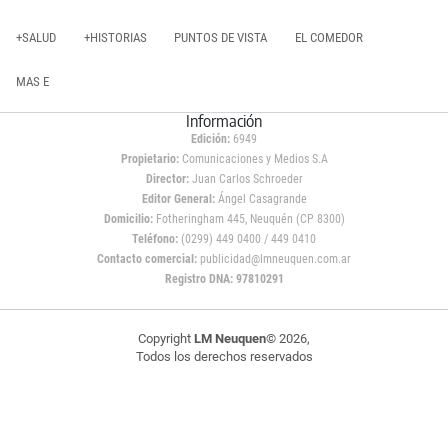
+SALUD
+HISTORIAS
PUNTOS DE VISTA
EL COMEDOR
MAS E
Información
Edición:
6949
Propietario:
Comunicaciones y Medios S.A
Director:
Juan Carlos Schroeder
Editor General:
Ángel Casagrande
Domicilio:
Fotheringham 445, Neuquén (CP 8300)
Teléfono:
(0299) 449 0400 / 449 0410
Contacto comercial:
publicidad@lmneuquen.com.ar
Registro DNA: 97810291
Copyright
LM Neuquen
© 2026,
Todos los derechos reservados