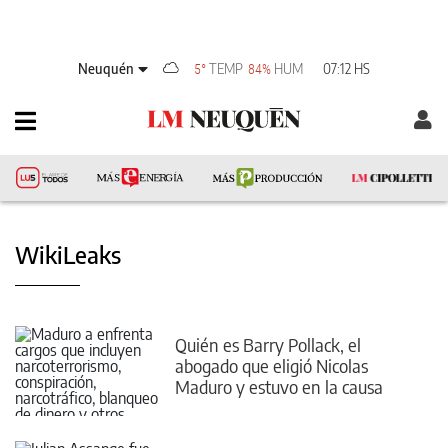
Neuquén
TEMP
HUM
07:12 HS
5°
84%
WikiLeaks
Quién es Barry Pollack, el
abogado que eligió Nicolas
Maduro y estuvo en la causa
Wikileaks