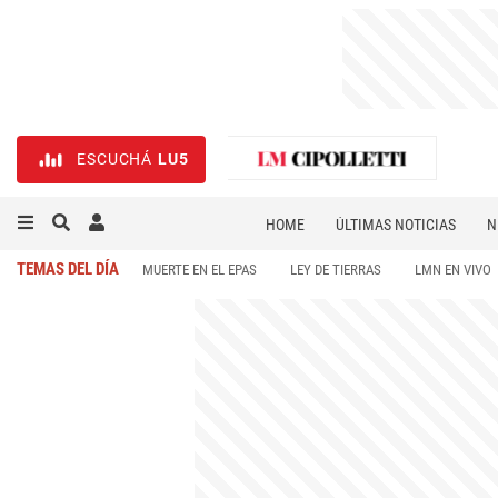
ESCUCHÁ
LU5
HOME
ÚLTIMAS NOTICIAS
N
NECROLÓGICAS
DEPORTES
TEMAS DEL DÍA
MUERTE EN EL EPAS
LEY DE TIERRAS
LMN EN VIVO