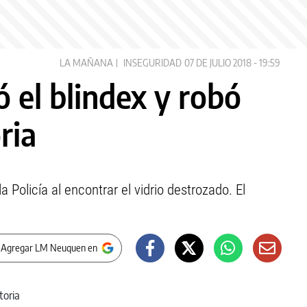
LA MAÑANA
INSEGURIDAD
07 DE JULIO 2018 - 19:59
 el blindex y robó
ria
a Policía al encontrar el vidrio destrozado. El
 Agregar LM Neuquen en