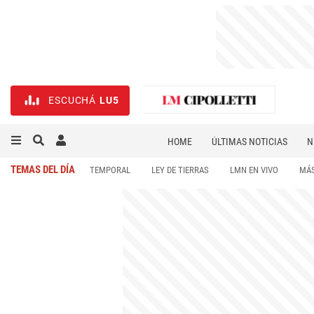
ESCUCHÁ
LU5
HOME
ÚLTIMAS NOTICIAS
N
NECROLÓGICAS
DEPORTES
TEMAS DEL DÍA
TEMPORAL
LEY DE TIERRAS
LMN EN VIVO
MÁS