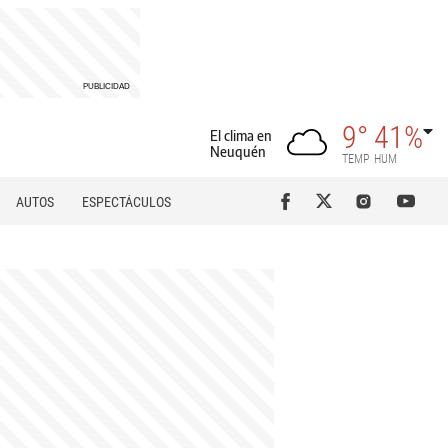
9°
41%
El clima en
Neuquén
TEMP
HUM
AUTOS
ESPECTÁCULOS