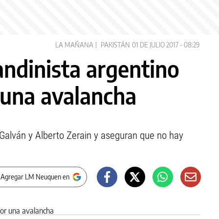
LA MAÑANA
PAKISTÁN
01 DE JULIO 2017 - 08:29
andinista argentino
 una avalancha
 Galván y Alberto Zerain y aseguran que no hay
 Agregar LM Neuquen en