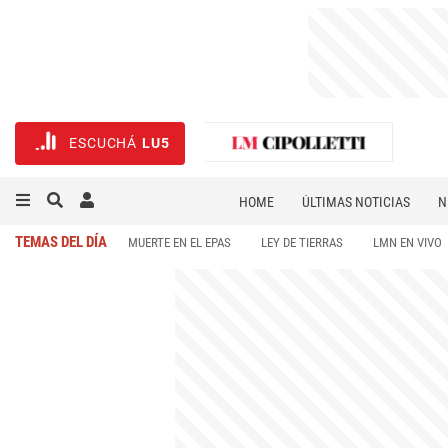
ESCUCHÁ
LU5
HOME
ÚLTIMAS NOTICIAS
N
NECROLÓGICAS
DEPORTES
TEMAS DEL DÍA
MUERTE EN EL EPAS
LEY DE TIERRAS
LMN EN VIVO