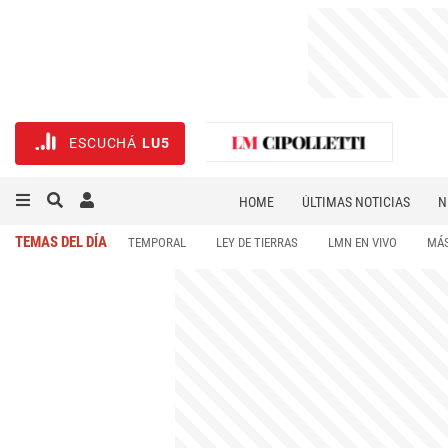
ESCUCHÁ
LU5
HOME
ÚLTIMAS NOTICIAS
N
NECROLÓGICAS
DEPORTES
TEMAS DEL DÍA
TEMPORAL
LEY DE TIERRAS
LMN EN VIVO
MÁS