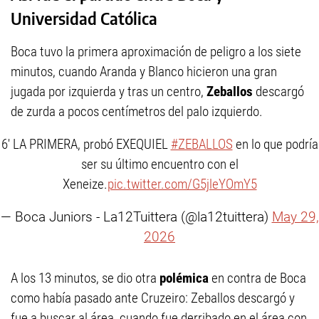
Universidad Católica
Boca tuvo la primera aproximación de peligro a los siete
minutos, cuando Aranda y Blanco hicieron una gran
jugada por izquierda y tras un centro,
Zeballos
descargó
de zurda a pocos centímetros del palo izquierdo.
6' LA PRIMERA, probó EXEQUIEL
#ZEBALLOS
en lo que podría
ser su último encuentro con el
Xeneize.
pic.twitter.com/G5jleYOmY5
— Boca Juniors - La12Tuittera (@la12tuittera)
May 29,
2026
A los 13 minutos, se dio otra
polémica
en contra de Boca
como había pasado ante Cruzeiro: Zeballos descargó y
fue a buscar al área, cuando fue derribado en el área con