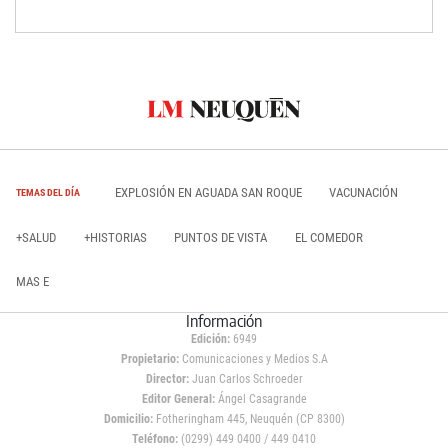
EXPLOSIÓN EN AGUADA SAN ROQUE
VACUNACIÓN
TEMAS DEL DÍA
+SALUD
+HISTORIAS
PUNTOS DE VISTA
EL COMEDOR
MAS E
Información
Edición:
6949
Propietario:
Comunicaciones y Medios S.A
Director:
Juan Carlos Schroeder
Editor General:
Ángel Casagrande
Domicilio:
Fotheringham 445, Neuquén (CP 8300)
Teléfono:
(0299) 449 0400 / 449 0410