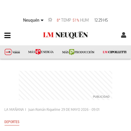
Neuquén
TEMP
HUM
12:29 HS
8°
51%
LA MAÑANA
Juan Román Riquelme
29 DE MAYO 2026 - 09:01
DEPORTES