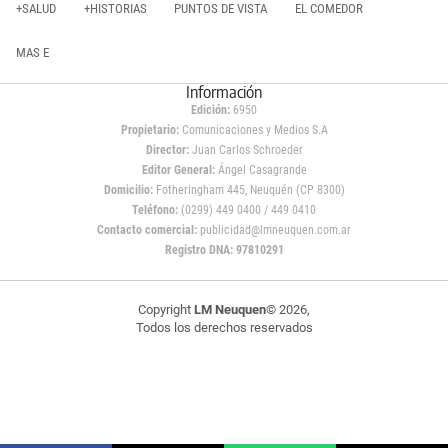
+SALUD
+HISTORIAS
PUNTOS DE VISTA
EL COMEDOR
MAS E
Información
Edición:
6950
Propietario:
Comunicaciones y Medios S.A
Director:
Juan Carlos Schroeder
Editor General:
Ángel Casagrande
Domicilio:
Fotheringham 445, Neuquén (CP 8300)
Teléfono:
(0299) 449 0400 / 449 0410
Contacto comercial:
publicidad@lmneuquen.com.ar
Registro DNA: 97810291
Copyright
LM Neuquen
© 2026,
Todos los derechos reservados