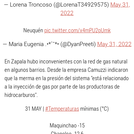
— Lorena Troncoso (@LorenaT34929575)
May 31,
2022
Neuquén
pic.twitter.com/x4mPU2pUmk
— Maria Eugenia .•*´¯*• (@DyanPreeti)
May 31, 2022
En Zapala hubo inconvenientes con la red de gas natural
en algunos barrios. Desde la empresa Camuzzi indicaron
que la merma en la presión del sistema "está relacionado
a la inyección de gas por parte de las productoras de
hidrocarburos".
31 MAY |
#Temperaturas
mínimas (°C)
Maquinchao -15
Chapelco -12,6