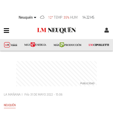
Neuquén
TEMP
HUM
14:22 HS
12°
35%
LA MAÑANA
Frío
31 DE MAYO 2022 - 15:06
NEUQUÉN