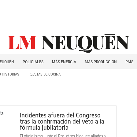
EUQUÉN
POLICIALES
MÁS ENERGÍA
MÁS PRODUCCIÓN
PAÍS
PATAGONIA
 HISTORIAS
RECETAS DE COCINA
Incidentes afuera del Congreso
tras la confirmación del veto a la
fórmula jubilatoria
El oficialismo, junto al Pro, otros bloques aliados y