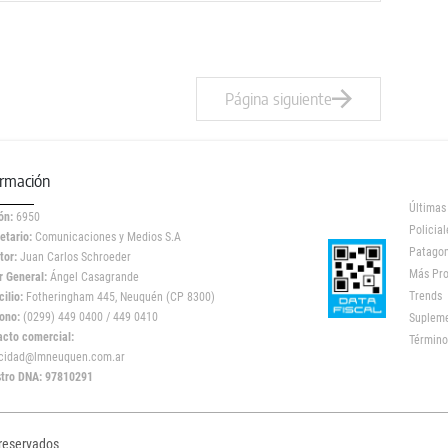
Página siguiente
ormación
Últimas
ón:
6950
Policial
etario:
Comunicaciones y Medios S.A
Patagon
tor:
Juan Carlos Schroeder
Más Pr
r General:
Ángel Casagrande
Trends
ilio:
Fotheringham 445, Neuquén (CP 8300)
ono:
(0299) 449 0400 / 449 0410
Suplem
acto comercial:
Término
icidad@lmneuquen.com.ar
stro DNA: 97810291
 reservados