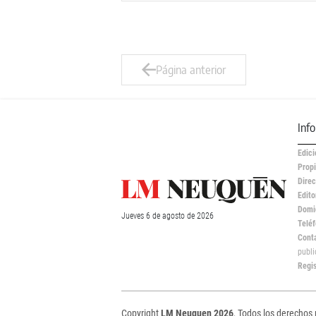
Página anterior
Inf
Edici
Propi
Direc
Edito
Domic
Jueves
6 de
agosto
de 2026
Teléf
Cont
publ
Regi
Copyright
LM Neuquen 2026
, Todos los derechos