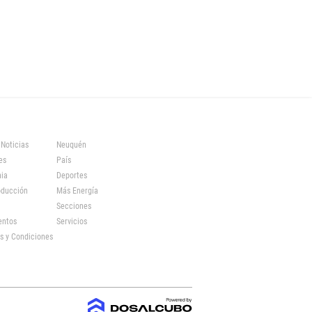
 Noticias
Neuquén
es
País
ia
Deportes
oducción
Más Energía
Secciones
entos
Servicios
s y Condiciones