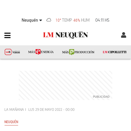
Neuquén
TEMP
HUM
04:11 HS
10°
46%
LA MAÑANA
LU5
29 DE MAYO 2022 - 00:00
NEUQUÉN