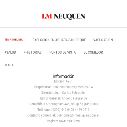
EXPLOSIÓN EN AGUADA SAN ROQUE
VACUNACIÓN
TEMAS DEL DÍA
+SALUD
+HISTORIAS
PUNTOS DE VISTA
EL COMEDOR
MAS E
Información
Edición:
6951
Propietario:
Comunicaciones y Medios S.A
Director:
Juan Carlos Schroeder
Editor General:
Ángel Casagrande
Domicilio:
Fotheringham 445, Neuquén (CP 8300)
Teléfono:
(0299) 449 0400 / 449 0410
Contacto comercial:
publicidad@lmneuquen.com.ar
Registro DNA: 97810291