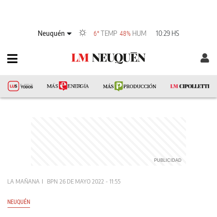
Neuquén
TEMP
HUM
10:29 HS
6°
48%
LA MAÑANA
BPN
26 DE MAYO 2022 - 11:55
NEUQUÉN