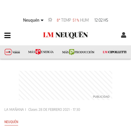
Neuquén
TEMP
HUM
12:02 HS
8°
51%
LA MAÑANA
Clases
28 DE FEBRERO 2021 - 17:30
NEUQUÉN