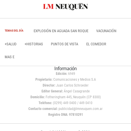
EXPLOSIÓN EN AGUADA SAN ROQUE
VACUNACIÓN
TEMAS DEL DÍA
+SALUD
+HISTORIAS
PUNTOS DE VISTA
EL COMEDOR
MAS E
Información
Edición:
6949
Propietario:
Comunicaciones y Medios S.A
Director:
Juan Carlos Schroeder
Editor General:
Ángel Casagrande
Domicilio:
Fotheringham 445, Neuquén (CP 8300)
Teléfono:
(0299) 449 0400 / 449 0410
Contacto comercial:
publicidad@lmneuquen.com.ar
Registro DNA: 97810291