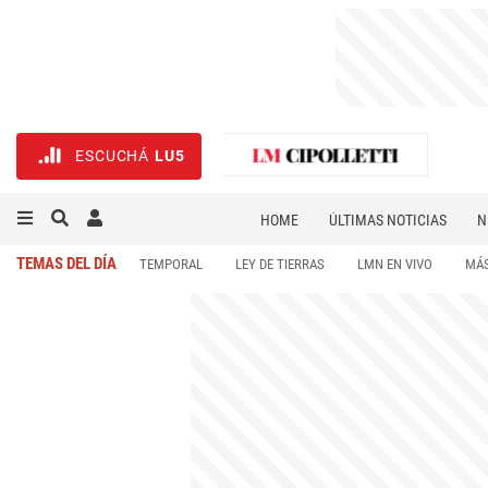
ESCUCHÁ
LU5
HOME
ÚLTIMAS NOTICIAS
N
NECROLÓGICAS
DEPORTES
TEMAS DEL DÍA
TEMPORAL
LEY DE TIERRAS
LMN EN VIVO
MÁS