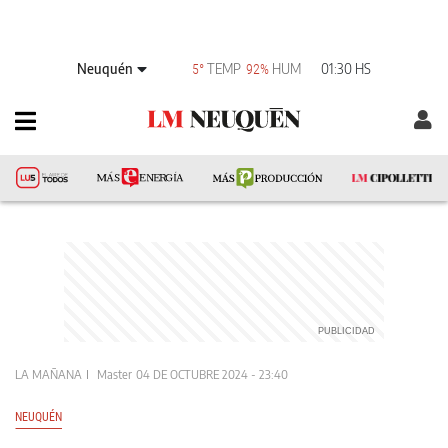
Neuquén
TEMP
HUM
01:30 HS
5°
92%
LA MAÑANA
Master
04 DE OCTUBRE 2024 - 23:40
NEUQUÉN