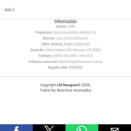
MAS E
Información
Edición:
6949
Propietario:
Comunicaciones y Medios S.A
Director:
Juan Carlos Schroeder
Editor General:
Ángel Casagrande
Domicilio:
Fotheringham 445, Neuquén (CP 8300)
Teléfono:
(0299) 449 0400 / 449 0410
Contacto comercial:
publicidad@lmneuquen.com.ar
Registro DNA: 97810291
Copyright
LM Neuquen
© 2026,
Todos los derechos reservados