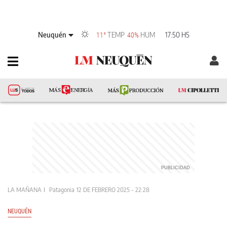
Neuquén
TEMP
HUM
17:50 HS
11°
40%
LA MAÑANA
Patagonia
12 DE FEBRERO 2025 - 22:28
NEUQUÉN