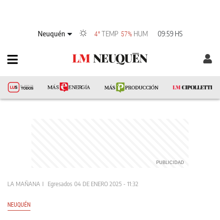
Neuquén
TEMP
HUM
09:59 HS
4°
57%
LA MAÑANA
Egresados
04 DE ENERO 2025 - 11:32
NEUQUÉN