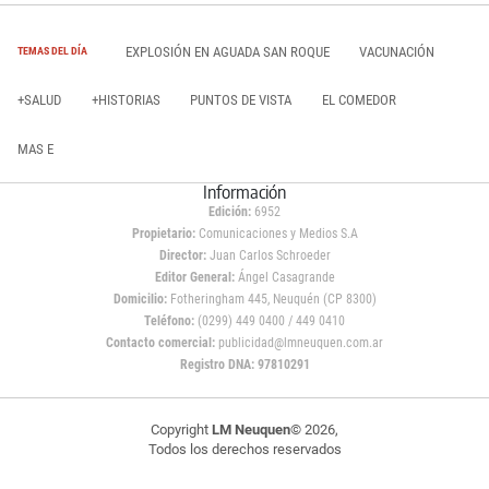
EXPLOSIÓN EN AGUADA SAN ROQUE
VACUNACIÓN
TEMAS DEL DÍA
+SALUD
+HISTORIAS
PUNTOS DE VISTA
EL COMEDOR
MAS E
Información
Edición:
6952
Propietario:
Comunicaciones y Medios S.A
Director:
Juan Carlos Schroeder
Editor General:
Ángel Casagrande
Domicilio:
Fotheringham 445, Neuquén (CP 8300)
Teléfono:
(0299) 449 0400 / 449 0410
Contacto comercial:
publicidad@lmneuquen.com.ar
Registro DNA: 97810291
Copyright
LM Neuquen
© 2026,
Todos los derechos reservados