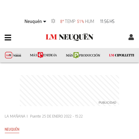
Neuquén
TEMP
HUM
11:56 HS
8°
51%
LA MAÑANA
Puente
25 DE ENERO 2022 - 15:22
NEUQUÉN