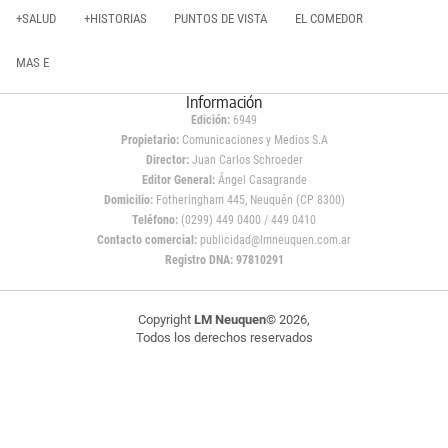
+SALUD
+HISTORIAS
PUNTOS DE VISTA
EL COMEDOR
MAS E
Información
Edición:
6949
Propietario:
Comunicaciones y Medios S.A
Director:
Juan Carlos Schroeder
Editor General:
Ángel Casagrande
Domicilio:
Fotheringham 445, Neuquén (CP 8300)
Teléfono:
(0299) 449 0400 / 449 0410
Contacto comercial:
publicidad@lmneuquen.com.ar
Registro DNA: 97810291
Copyright
LM Neuquen
© 2026,
Todos los derechos reservados