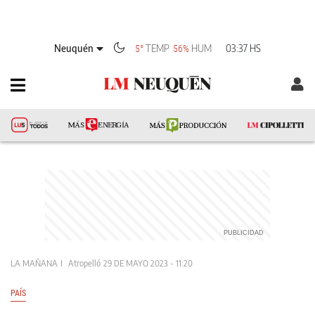
Neuquén
TEMP
HUM
03:37 HS
5°
56%
LA MAÑANA
Atropelló
29 DE MAYO 2023 - 11:20
PAÍS