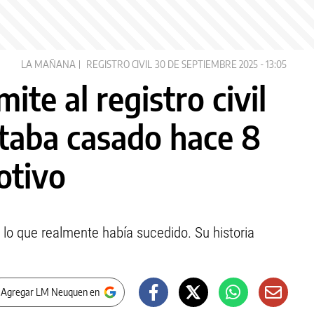
LA MAÑANA
REGISTRO CIVIL
30 DE SEPTIEMBRE 2025 - 13:05
ite al registro civil
staba casado hace 8
otivo
lo que realmente había sucedido. Su historia
 Agregar LM Neuquen en