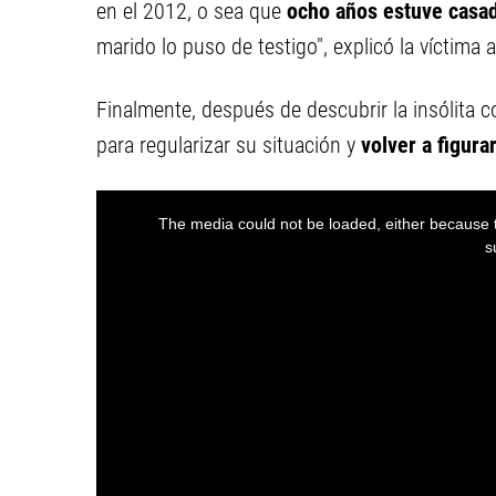
en el 2012, o sea que
ocho años estuve casa
marido lo puso de testigo", explicó la víctima 
Finalmente, después de descubrir la insólita 
para regularizar su situación y
volver a figura