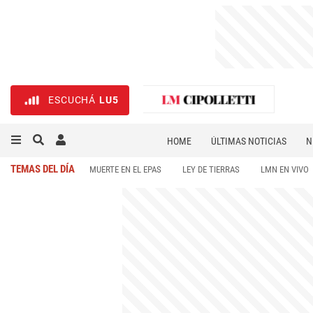
ESCUCHÁ
LU5
HOME
ÚLTIMAS NOTICIAS
N
NECROLÓGICAS
DEPORTES
TEMAS DEL DÍA
MUERTE EN EL EPAS
LEY DE TIERRAS
LMN EN VIVO