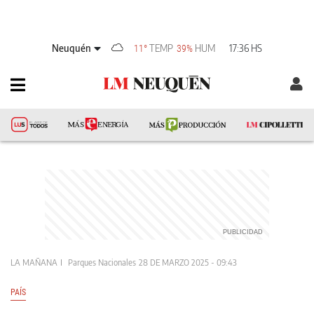
Neuquén
TEMP
HUM
17:36 HS
11°
39%
LA MAÑANA
Parques Nacionales
28 DE MARZO 2025 - 09:43
PAÍS