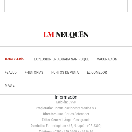
EXPLOSIÓN EN AGUADA SAN ROQUE
VACUNACIÓN
TEMAS DEL DÍA
+SALUD
+HISTORIAS
PUNTOS DE VISTA
EL COMEDOR
MAS E
Información
Edición:
6950
Propietario:
Comunicaciones y Medios S.A
Director:
Juan Carlos Schroeder
Editor General:
Ángel Casagrande
Domicilio:
Fotheringham 445, Neuquén (CP 8300)
Teléfono:
(0299) 449 0400 / 449 0410