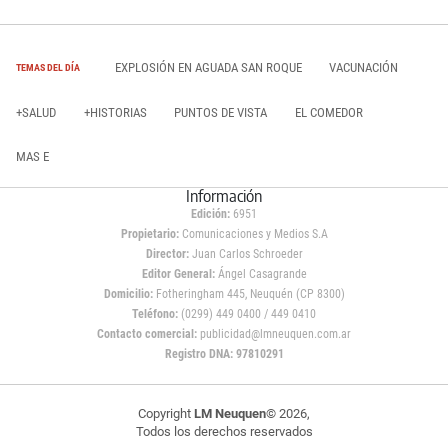
EXPLOSIÓN EN AGUADA SAN ROQUE
VACUNACIÓN
TEMAS DEL DÍA
+SALUD
+HISTORIAS
PUNTOS DE VISTA
EL COMEDOR
MAS E
Información
Edición:
6951
Propietario:
Comunicaciones y Medios S.A
Director:
Juan Carlos Schroeder
Editor General:
Ángel Casagrande
Domicilio:
Fotheringham 445, Neuquén (CP 8300)
Teléfono:
(0299) 449 0400 / 449 0410
Contacto comercial:
publicidad@lmneuquen.com.ar
Registro DNA: 97810291
Copyright
LM Neuquen
© 2026,
Todos los derechos reservados