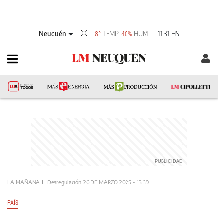
Neuquén
TEMP
HUM
11:31 HS
8°
40%
LA MAÑANA
Desregulación
26 DE MARZO 2025 - 13:39
PAÍS