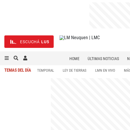
ESCUCHÁ
LU5
HOME
ÚLTIMAS NOTICIAS
N
NECROLÓGICAS
DEPORTES
TEMAS DEL DÍA
TEMPORAL
LEY DE TIERRAS
LMN EN VIVO
MÁS