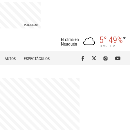
5°
49%
El clima en
Neuquén
TEMP
HUM
AUTOS
ESPECTÁCULOS