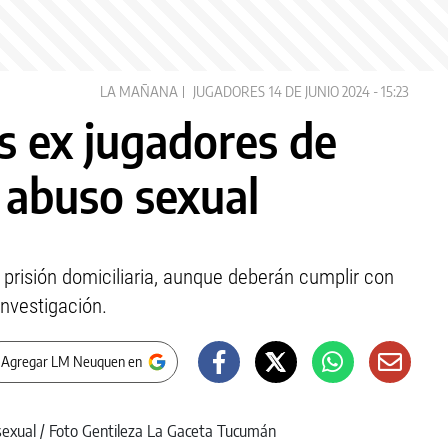
LA MAÑANA
JUGADORES
14 DE JUNIO 2024 - 15:23
es ex jugadores de
 abuso sexual
 prisión domiciliaria, aunque deberán cumplir con
investigación.
 Agregar LM Neuquen en