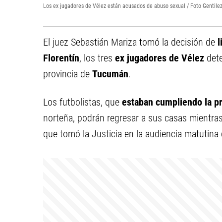
Los ex jugadores de Vélez están acusados de abuso sexual / Foto Genti
El juez Sebastián Mariza tomó la decisión de
l
Florentín
, los tres
ex jugadores de Vélez
dete
provincia de
Tucumán
.
Los futbolistas, que
estaban cumpliendo la pr
norteña, podrán regresar a sus casas mientras 
que tomó la Justicia en la audiencia matutina 